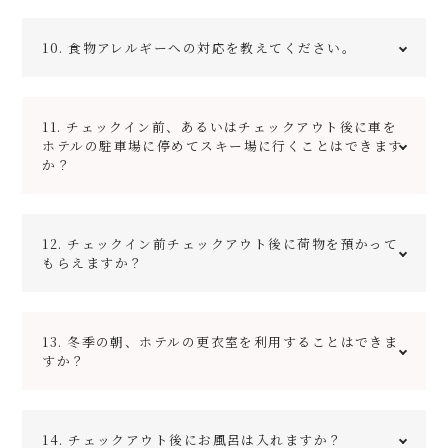
お食事は、中学生以上が大人料理で、小学生が小人料
10. 食物アレルギーへの対応を教えてください。
理、未就学児はお食事ありの方はお子様用の盛り合わせ
をご用意いたします。
事前に必ずお伝えください。また、当日もフロントに再
11. チェックイン前、あるいはチェックアウト後に車を
度ご確認下さい。除去食での対応になります。あまり極
ホテルの駐車場に停めてスキー場に行くことはできます
度の物は対応が難しい場合がございます。予めご了承く
か？
ださい。
駐車台数に限りがございますので、チェックイン前また
12. チェックイン前チェックアウト後に荷物を預かって
はチェックアウト後の駐車場のご利用は原則としてお断
もらえますか？
りしております。混雑状況や天候により対応が可能な場
合もございますので、ご相談下さい。
朝７時以降の受付後あるいはチェックアウト後にコイン
13. 冬季の朝、ホテルの更衣室を利用することはできま
ロッカー又は指定のラゲージルームへ置いていただけま
すか？
す。
午前7時よりご利用いただけます。お帰りの日は午後6
14. チェックアウト後にお風呂は入れますか？
時までとなります。