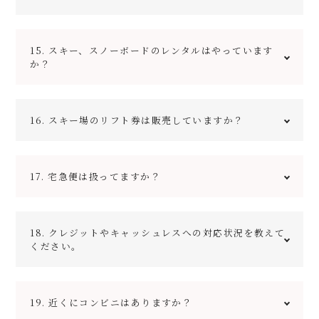
原則としてお断りしておりますが、混雑状況により対応
15. スキー、スノーボードのレンタルはやっています
できる場合もございますので、ご相談ください。
か？
ホテルとゲレンデの間にあるレンタルショップ「ヤマ
16. スキー場のリフト券は販売していますか？
ハ」をご紹介しています。スキー板、ポール、ブーツ、
スノーボード板、ブーツやウェアなどのレンタルを行っ
ています。
宿泊者の方に限り、白馬五竜と白馬47スキー場の共通1
17. 宅急便は扱ってますか？
日券、2日券を割引価格で販売しています。
はい、ヤマト運輸の取り扱いがございます。お受取り、
18. クレジットやキャッシュレスへの対応状況を教えて
発送共に可能です。
ください。
各種クレジットカードは使えますが、電子マネー及び
19. 近くにコンビニはありますか？
QRコード決済はご利用いただけません。