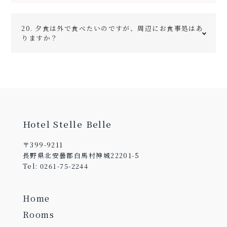
徒歩20分程度の場所にセブンイレブンがございます（国
20. 夕食は外で食べたいのですが、周辺にお食事処はあ
道148号線沿い）。
りますか？
冬季は周辺で何軒か営業していますが、グリーン期は歩
いて行ける範囲ではほとんどありません。
Hotel Stelle Belle
〒399-9211
長野県北安曇郡白馬村神城22201-5
Tel: 0261-75-2244
Home
Rooms