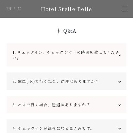
Hotel Stelle Belle
EN
/
JP
Q&A
1. チェックイン、チェックアウトの時間を教えてくださ
い。
チェックインは午後3時から、チェックアウトは午前10
2. 電車(JR)で行く場合、送迎はありますか？
時までとなっております。
はい。特急あずさをご利用の場合はJR白馬駅、それ以
3. バスで行く場合、送迎はありますか？
外の場合は当ホテル最寄り駅のJR神城駅と当ホテルの間
を送迎しております（対応時間は9:00～20:00となりま
す）。送迎を利用される場合は前日までにご予約をお願
いしております。
長野駅と白馬を結ぶ路線バス長野ー白馬線及び新宿等か
4. チェックインが深夜になる見込みです。
らの高速バスともに、当ホテルの最寄りのバス停は【白