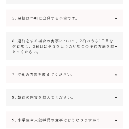
馬五竜】となります。送迎を利用される場合は前日まで
にご予約をお願いしております（対応時間は9:00～
20:00となります）。
ご到着が21時を過ぎる場合は事前に必ずお申し出くださ
なお、路線バス長野ー白馬線において、予約が必要な便
5. 翌朝は早朝に出発する予定です。
い。チェックイン時の鍵の受け渡し方法などをご案内い
の停車するバス停は白馬五竜ではなく、五竜エスカルプ
たしますので20時までにはお電話をお願いいたしま
ラザになりますのでご注意下さい。エスカルプラザのバ
す。
ス停から当ホテルまでは徒歩約5分です。
朝食の時間は早い場合でも7時からとなります。早朝に
6. 連泊をする場合の食事について、2泊のうち1日目を
ご出発を予定される方は素泊まりプランで申し込みをお
夕食無し、2日目は夕食をとりたい場合の予約方法を教
願いいたします。早朝に出発される場合は、チェックア
えてください。
ウト日の前日までに精算をお願いしております。
申し訳ございませんがシステムの都合上、1日目と2日目
7. 夕食の内容を教えてください。
で食事の有無が異なるようご予約いただくことはできま
せん。
お手数をおかけいたしますが、その場合にはそれぞれ1
泊ずつご予約いただき、コメント欄にて連泊の旨をお知
洋食コース料理となります。コースは2種類あり、前
らせいただければ、2泊とも同じお部屋をお取りしま
8. 朝食の内容を教えてください。
菜、スープ、デザート、コーヒーまたは紅茶、パンまた
す。
はライスに、メイン料理がお肉料理とお魚料理それぞれ
1品のフルコースと、メイン料理以外はフルコースと同
じで、メイン料理がお肉料理1品となるセミコースがご
基本的に洋食となり、季節や人数によってセットメニュ
ざいます。
9. 小学生や未就学児の食事はどうなりますか？
ーでご提供する場合とビュッフェになる場合がございま
す。