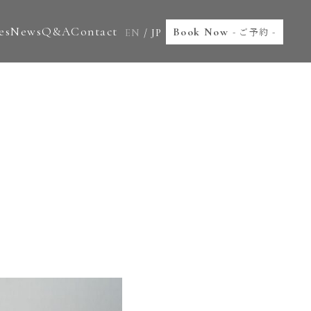
es
News
Q&A
Contact
Book Now
- ご予約 -
EN
/
JP