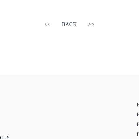
<<
BACK
>>
1-5