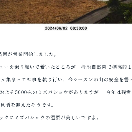
然園が営業開始しました。
ェーを乗り継いで着いたところが 栂池自然園で標高約
どが集まって神事を執り行い、今シーズンの山の安全を誓
およそ5000株のミズバショウがありますが 今年は残
く見頃を迎えたそうです。
ックにミズバショウの湿原が美しいですよ。