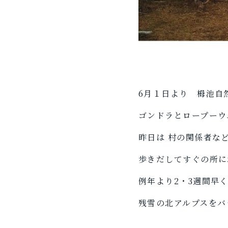
6月１日より 栂池自
ゴンドラとロープーウ
昨日は 村の関係者な
歩きだしてすぐの所に
例年より2・3週間早
残雪の北アルプスをバ