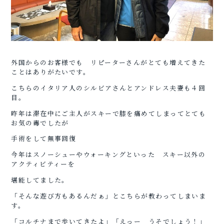
外国からのお客様でも リピーターさんがとても増えてきた
ことはありがたいです。
こちらのイタリア人のシルビアさんとアンドレス夫妻も４回
目。
昨年は滞在中にご主人がスキーで膝を痛めてしまってとても
お気の毒でしたが
手術をして無事回復
今年はスノーシューやウォーキングといった スキー以外の
アクティビティーを
堪能してました。
「そんな遊び方もあるんだぁ」とこちらが教わってしまいま
す。
「コルチナまで歩いてきたよ」「えっー うそでしょう！」