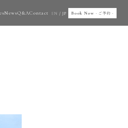
es
News
Q&A
Contact
Book Now
- ご予約 -
EN
/
JP