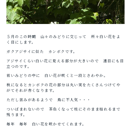
５月のこの時期 山々のみどりに交じって 所々白い花をよ
く目にします。
ガクアジサイに似た カンボクです。
アジサイくらい白い花に見える部分が大きいので 遠目にも目
立つのです。
若いみどりの中に 白い花が咲くと一段とさわやか。
秋になるとカンボクの花の部分は丸い実をたくさんつけてや
がてそれが赤くなります。
ただし苦みがあるようで 鳥に不人気・・・
ついばまれないので 茶色くなって枝にそのまま枯れるまで
残ります。
毎年 毎年 白い花を咲かせてくれます。